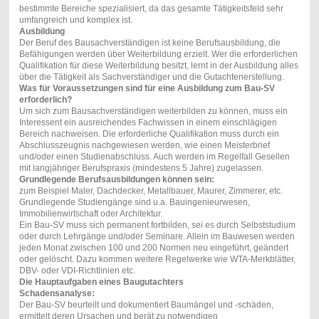
bestimmte Bereiche spezialisiert, da das gesamte Tätigkeitsfeld sehr
umfangreich und komplex ist.
Ausbildung
Der Beruf des Bausachverständigen ist keine Berufsausbildung, die
Befähigungen werden über Weiterbildung erzielt. Wer die erforderlichen
Qualifikation für diese Weiterbildung besitzt, lernt in der Ausbildung alles
über die Tätigkeit als Sachverständiger und die Gutachtenerstellung.
Was für Voraussetzungen sind für eine Ausbildung zum Bau-SV
erforderlich?
Um sich zum Bausachverständigen weiterbilden zu können, muss ein
Interessent ein ausreichendes Fachwissen in einem einschlägigen
Bereich nachweisen. Die erforderliche Qualifikation muss durch ein
Abschlusszeugnis nachgewiesen werden, wie einen Meisterbrief
und/oder einen Studienabschluss. Auch werden im Regelfall Gesellen
mit langjähriger Berufspraxis (mindestens 5 Jahre) zugelassen.
Grundlegende Berufsausbildungen können sein:
zum Beispiel Maler, Dachdecker, Metallbauer, Maurer, Zimmerer, etc.
Grundlegende Studiengänge sind u.a. Bauingenieurwesen,
Immobilienwirtschaft oder Architektur.
Ein Bau-SV muss sich permanent fortbilden, sei es durch Selbststudium
oder durch Lehrgänge und/oder Seminare. Allein im Bauwesen werden
jeden Monat zwischen 100 und 200 Normen neu eingeführt, geändert
oder gelöscht. Dazu kommen weitere Regelwerke wie WTA-Merkblätter,
DBV- oder VDI-Richtlinien etc.
Die Hauptaufgaben eines Baugutachters
Schadensanalyse:
Der Bau-SV beurteilt und dokumentiert Baumängel und -schäden,
ermittelt deren Ursachen und berät zu notwendigen